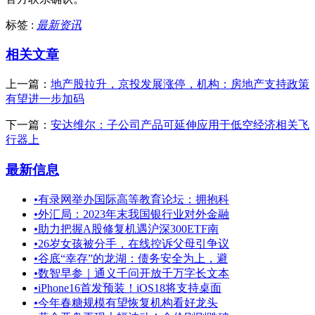
标签 :
最新资讯
相关文章
上一篇：
地产股拉升，京投发展涨停，机构：房地产支持政策
有望进一步加码
下一篇：
安达维尔：子公司产品可延伸应用于低空经济相关飞
行器上
最新信息
•
有录网举办国际高等教育论坛：拥抱科
•
外汇局：2023年末我国银行业对外金融
•
助力把握A股修复机遇沪深300ETF南
•
26岁女孩被分手，在线控诉父母引争议
•
谷底“幸存”的龙湖：债务安全为上，避
•
数智早参｜通义千问开放千万字长文本
•
iPhone16首发预装！iOS18将支持桌面
•
今年春糖规模有望恢复机构看好龙头