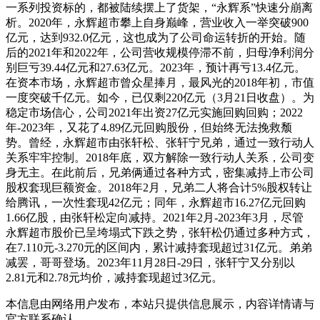
一系列投资标的，都被陆续摆上了货架，“永辉系”快速分崩离
析。2020年，永辉超市攀上自身巅峰，营业收入一举突破900
亿元，达到932.0亿元，这也成为了公司命运转折的开始。随
后的2021年和2022年，公司营收规模停滞不前，归母净利润分
别巨亏39.44亿元和27.63亿元。2023年，预计再亏13.4亿元。
在资本市场，永辉超市曾众星捧月，最风光的2018年初，市值
一度突破千亿元。如今，已仅剩220亿元（3月21日收盘）。为
稳定市场信心，公司2021年出资27亿元实施回购回购；2022
年-2023年，又花了4.89亿元回购股份，但始终无法挽救颓
势。曾经，永辉超市由张轩松、张轩宁兄弟，通过一致行动人
关系牢牢控制。2018年底，双方解除一致行动人关系，公司变
身无主。在此前后，兄弟俩通过各种方式，密集减持上市公司
股权套现巨额资金。2018年2月，兄弟二人将合计5%股权转让
给腾讯，一次性套现42亿元；同年，永辉超市16.27亿元回购
1.66亿股，由张轩松定向减持。2021年2月-2023年3月，尽管
永辉超市股价已呈垮塌式下跌之势，张轩松仍通过多种方式，
在7.110元-3.270元的区间内，累计减持套现超过31亿元。弟弟
减罢，哥哥登场。2023年11月28日-29日，张轩宁又分别以
2.81元和2.78元均价，减持套现超过3亿元。
本信息由网络用户发布，
本站只提供信息展示，内容详情请与
官方联系确认。