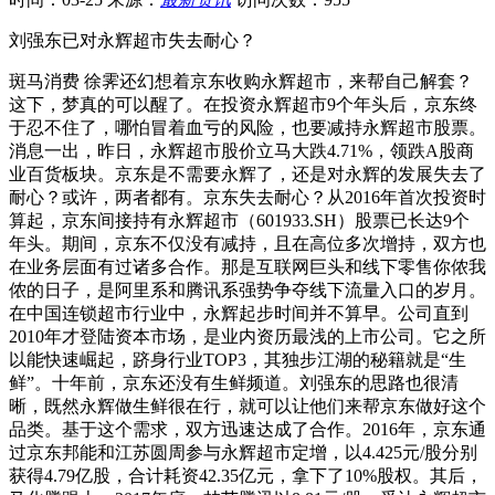
刘强东已对永辉超市失去耐心？
斑马消费 徐霁还幻想着京东收购永辉超市，来帮自己解套？
这下，梦真的可以醒了。在投资永辉超市9个年头后，京东终
于忍不住了，哪怕冒着血亏的风险，也要减持永辉超市股票。
消息一出，昨日，永辉超市股价立马大跌4.71%，领跌A股商
业百货板块。京东是不需要永辉了，还是对永辉的发展失去了
耐心？或许，两者都有。京东失去耐心？从2016年首次投资时
算起，京东间接持有永辉超市（601933.SH）股票已长达9个
年头。期间，京东不仅没有减持，且在高位多次增持，双方也
在业务层面有过诸多合作。那是互联网巨头和线下零售你侬我
侬的日子，是阿里系和腾讯系强势争夺线下流量入口的岁月。
在中国连锁超市行业中，永辉起步时间并不算早。公司直到
2010年才登陆资本市场，是业内资历最浅的上市公司。它之所
以能快速崛起，跻身行业TOP3，其独步江湖的秘籍就是“生
鲜”。十年前，京东还没有生鲜频道。刘强东的思路也很清
晰，既然永辉做生鲜很在行，就可以让他们来帮京东做好这个
品类。基于这个需求，双方迅速达成了合作。2016年，京东通
过京东邦能和江苏圆周参与永辉超市定增，以4.425元/股分别
获得4.79亿股，合计耗资42.35亿元，拿下了10%股权。其后，