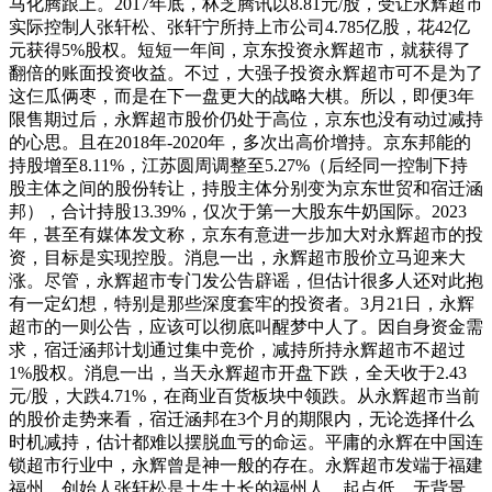
马化腾跟上。2017年底，林芝腾讯以8.81元/股，受让永辉超市
实际控制人张轩松、张轩宁所持上市公司4.785亿股，花42亿
元获得5%股权。短短一年间，京东投资永辉超市，就获得了
翻倍的账面投资收益。不过，大强子投资永辉超市可不是为了
这仨瓜俩枣，而是在下一盘更大的战略大棋。所以，即便3年
限售期过后，永辉超市股价仍处于高位，京东也没有动过减持
的心思。且在2018年-2020年，多次出高价增持。京东邦能的
持股增至8.11%，江苏圆周调整至5.27%（后经同一控制下持
股主体之间的股份转让，持股主体分别变为京东世贸和宿迁涵
邦），合计持股13.39%，仅次于第一大股东牛奶国际。2023
年，甚至有媒体发文称，京东有意进一步加大对永辉超市的投
资，目标是实现控股。消息一出，永辉超市股价立马迎来大
涨。尽管，永辉超市专门发公告辟谣，但估计很多人还对此抱
有一定幻想，特别是那些深度套牢的投资者。3月21日，永辉
超市的一则公告，应该可以彻底叫醒梦中人了。因自身资金需
求，宿迁涵邦计划通过集中竞价，减持所持永辉超市不超过
1%股权。消息一出，当天永辉超市开盘下跌，全天收于2.43
元/股，大跌4.71%，在商业百货板块中领跌。从永辉超市当前
的股价走势来看，宿迁涵邦在3个月的期限内，无论选择什么
时机减持，估计都难以摆脱血亏的命运。平庸的永辉在中国连
锁超市行业中，永辉曾是神一般的存在。永辉超市发端于福建
福州，创始人张轩松是土生土长的福州人，起点低、无背景、