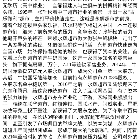
无学历（高中肄业），全靠福建人与生俱来的拼搏精神和经商
头脑。1995年，张轩松看中了超市行业的前景，开出一家“古
乐微利”超市，主打平价快速走红，这就是永辉超市的前身。
随着全球连锁巨头家乐福、沃尔玛等争相进入中国，本土连锁
超市们，迎来了前所未有的压力。竞争激发了张轩松的潜力，
他避开巨头的锋芒，带领永辉超市做大做强生鲜板块，走出了
一条差异化的路径。凭借卖生鲜这一绝活，永辉超市快速走向
全国市场，始终保持着稳健的增长，也获得了资本的关注。首
先看上永辉超市的是牛奶国际。这是一家国际知名的零售巨
头，旗下拥有惠康、万宁、7-11等连锁零售业务。2014年，牛
奶国际豪掷57亿元入股永辉超市，成为公司单一第一大股东。
其后，牛奶国际陆续加仓，目前持有永辉超市21.08%股权，
在股东名单中稳居第一。2016年之后，永辉超市又陆续迎来了
京东和腾讯，给这家传统超市，注入了互联网基因。有了资本
的强力加持，永辉超市亦在产业链上下游、区域同业频频出
手，相继在联华超市、红旗连锁、国联水产、闽威实业、星源
农牧等身上投下重注，皆获得了大股东之位。为了夺取中百集
团的控制权，在长达3年的时间里，永辉超市与武汉国资之
间，甚至引发了市场瞩目的举牌大战。以资本为媒，永辉超市
短短几年间就组团成军，形成了庞大的“永辉系”。然而，随着
2021年至暗时刻的降临，永辉超市自身压力猛增，公司对外的