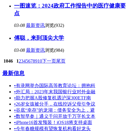
一图速览：2024政府工作报告中的医疗健康要
点
03-08
最新资讯
浏览(932)
傅聪，来到顶尖大学
03-08
最新资讯
浏览(984)
1046
1
2
3
4
5
6
7
8
9
10
下一页
尾页
最新信息
•
有录网举办国际高等教育论坛：拥抱科
•
外汇局：2023年末我国银行业对外金融
•
助力把握A股修复机遇沪深300ETF南
•
26岁女孩被分手，在线控诉父母引争议
•
谷底“幸存”的龙湖：债务安全为上，避
•
数智早参｜通义千问开放千万字长文本
•
iPhone16首发预装！iOS18将支持桌面
•
今年春糖规模有望恢复机构看好龙头