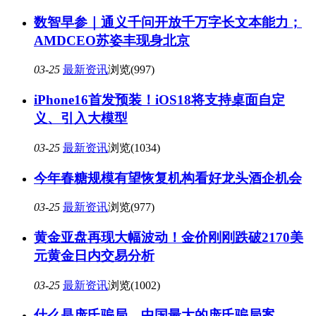
数智早参｜通义千问开放千万字长文本能力；
AMDCEO苏姿丰现身北京
03-25
最新资讯
浏览(997)
iPhone16首发预装！iOS18将支持桌面自定
义、引入大模型
03-25
最新资讯
浏览(1034)
今年春糖规模有望恢复机构看好龙头酒企机会
03-25
最新资讯
浏览(977)
黄金亚盘再现大幅波动！金价刚刚跌破2170美
元黄金日内交易分析
03-25
最新资讯
浏览(1002)
什么是庞氏骗局，中国最大的庞氏骗局案