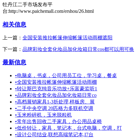
牡丹江二手市场发布平
台:http://www.paichemall.com/ershou/26.html
相关信息
上一篇：
全国安装推拉帐篷伸缩帐篷活动雨棚遮阳
下一篇：
品牌彩妆全套化妆品加化妆箱日常cos都可以用可换
最新信息
•
电脑桌，书桌，公司用员工位，学习桌，餐桌
•
全国安装推拉帐篷伸缩帐篷活动雨棚
•
转让斯巴克纯音乐功放+乐富豪监听1
•
品牌彩妆全套化妆品加化妆箱日常co
•
高档展销家具1-3折处理,样板房、展
•
二手中央空调 20匹格力多联机空调
•
玉米粉碎机，玉米脱粒机
•
常年出售回收二手家具，办公用品桌椅
•
低价转让，家具，笔记本，台式电脑，空调，打
•
设计公司结业,联想高端笔记本,I7台