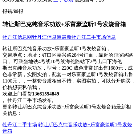
报错/举报
转让斯巴克纯音乐功放+乐富豪监听1号发烧音箱
牡丹江信息网
牡丹江信息港
最新牡丹江二手市场信息
转让斯巴克纯音乐功放+乐富豪监听1号发烧音箱，
交易地点：
地址；虹口区嘉兴路284号门面，靠近哈尔滨路路
口， 可乘坐地铁4号线10号线海伦路站下2号出口下海伦
斯巴克纯音乐功放，型号；220C,成色非常​‌‌​​‌‌​‌‌‌‌好出售1680元，成
色非常新，实图实拍，配套一对乐富豪监听1号发烧音箱出售
1100元，，一整套音质相当不错，实图实拍，可以分开购买，
价格想要私信我，
欢迎上门看货
13661554849
。牡丹江二手市场发布。
更多转让斯巴克纯音乐功放+乐富豪监听1号发烧音箱最新相
关信息：
牡丹江二手市场
转让斯巴克纯音乐功放+乐富豪监听1号发烧
音箱