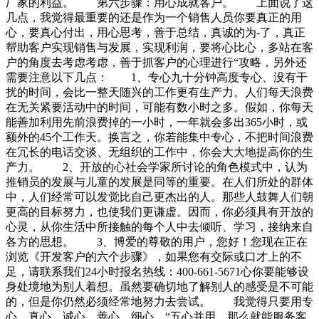
厂家的利益。 第六步骤：用心成就客户。 上面说了这
几点，我觉得最重要的还是作为一个销售人员你要真正的用
心，要真心付出，用心思考，善于总结，真诚的为-了，真正
帮助客户实现销售与发展，实现利润，要将心比心，多站在客
户的角度去考虑考虑，善于抓客户的心理进行“攻略，另外还
需要注意以下几点： 1、专心九十分钟高度专心、没有干
扰的时间，会比一整天随兴的工作更有生产力。人们每天浪费
在无关紧要活动中的时间，可能有数小时之多。假如，你每天
能善加利用先前浪费掉的一小时，一年就会多出365小时，或
额外的45个工作天。换言之，你若能集中专心，不把时间浪费
在冗长的电话交谈、无组织的工作中，你会大大地提高你的生
产力。 2、开放的心社会学家所讨论的角色模式中，认为
推销员的发展与儿童的发展是同等的重要。在人们所处的群体
中，人们经常可以发觉比自己更杰出的人。那些人鼓舞人们朝
更高的目标努力，也使我们更谦虚。因而，你必须具有开放的
心灵，从你生活中所接触的每个人中去倾听、学习，接纳来自
各方的思想。 3、博爱的尊敬的用户，您好！您现在正在
浏览《开发客户的六个步骤》，如果您有交际或口才上的不
足，请联系我们24小时报名热线：400-661-5671心你要能够设
身处境地为别人着想。虽然要确切地了解别人的感受是不可能
的，但是你仍然必须经常地努力去尝试。 我觉得只要用专
心、真心、诚心、善心、细心，“五心并用，那么就能服务客