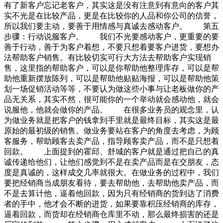
有了新客户忘记老客户，其实这是没有注意到有意向的客户其
实不光是在比较产品，更是在比较你的人品和你公司的信誉，
所以我们要主动，要善于用情感与真诚去感动客户。 第五
步骤：行动说服客户。 我们不光要感动客户，更重要的要
善于行动，善于为客户着想，不要只想着要客户进货，要想办
法帮助客户销售。有比较切实可行大方法去帮助客户实现销
售，这里指的帮助客户，可以是你帮助他整理库存，可以是帮
助他重新摆放陈列，可以是帮助他贴贴海报，可以是帮助他策
划一场促销活动等等，不要认为做这些小事与让老板做你的产
品无关系，其实不然，很可能你的一个举动就会感动他，就会
说服他，他就会做你的产品。 在很多业务员的观念里，认
为做业务就是把客户的钱拿到手里就是最终目标，其实这是最
原始的最初级的销售。做业务要站在客户的角度去考虑，为顾
客服务，帮助顾客去卖产品，指导顾客卖产品，而不是只想着
回款。 上面提到的霍邱、舒城的客户就是通过把自己的真
诚传递给他们，让他们感觉到不是在卖产品而是在交朋友，态
度是真诚的，这样成交几率就很大。在做业务的过程中，我们
要把经销商当成朋友看待，要去帮助他，去帮助他卖产品，而
不是去算计他，逼着他回款，因为只有经销商的货到达了消费
者的手中，他才会不断的进货，如果要靠积压经销商的库存，
逼着回款，而货却在经销商仓库里不动，那么最终损害的还是