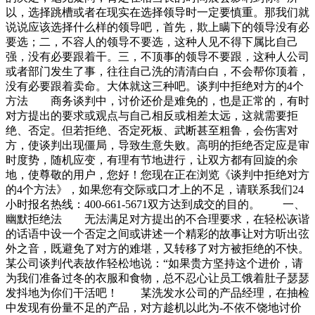
以，选择跳槽或者在现实在选择领导时一定要慎重。那我们就
说说应该选择什么样的领导吧，首先，欺上瞒下的领导没有必
要选；二，不容人的领导不要选，这种人见不得下属比自己
强，没有必要跟着干。三，不顶事的领导不要跟，这种人公司
或者部门发生了事，往往自己洗的清清白白，不会帮你顶着，
没有必要跟着卖命。大体就这三种吧。谈判中拒绝对方的4个
方法 商务谈判中，讨价还价是难免的，也是正常的，有时
对方提出的要求或观点与自己相反或相差太远，这就需要拒
绝、否定。但若拒绝、否定死板、武断甚至粗鲁，会伤害对
方，使谈判出现僵局，导致生意失败。高明的拒绝否定应是审
时度势，随机应变，有理有节地进行，让双方都有回旋的余
地，使尊敬的用户，您好！您现在正在浏览《谈判中拒绝对方
的4个方法》，如果您有交际或口才上的不足，请联系我们24
小时报名热线：400-661-5671双方达到成交的目的。 一、
幽默拒绝法 无法满足对方提出的不合理要求，在轻松诙谐
的话语中设一个否定之间或讲述一个精彩的故事让对方听出弦
外之音，既避免了对方的难堪，又转移了对方被拒绝的不快。
某公司谈判代表故作轻松地说：“如果贵方坚持这个进价，请
为我们准备过冬的衣服和食物，总不忍心让员工饿着肚子瑟瑟
发抖地为你们干活吧！ 某洗发水公司的产品经理，在抽检
中发现有份量不足的产品，对方趁机以此为-不依不饶地讨价