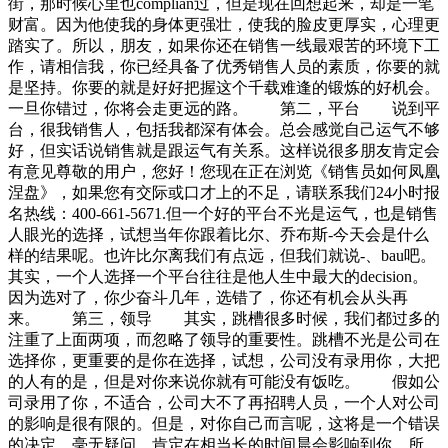
街，那时候心里也complian过，但是现在回想起来，却是一笔
财富。因为他使我的身体更强壮，使我的脸皮更厚实，心理更
踏实了。所以，朋友，如果你还在销售一线最艰苦的环境下工
作，请相信我，你已经具备了优秀销售人员的素质，你要的就
是坚持。你要的就是好好把握这个千载难逢的锻炼的好机会。
一旦你错过，你将会走更远的路。 第二，平台 说到平
台，很我销售人，包括我都深有体会。总会感觉自己运气不够
好，但实话说销售就是跟运气有关系。这样说很多朋友肯定会
有意见尊敬的用户，您好！您现在正在浏览《销售员如何凤凰
涅盘》，如果您有交际或口才上的不足，请联系我们24小时报
名热线：400-661-5671.但一个好的平台不光是运气，也是销售
人眼光的选择，试想当年你跟着比尔、乔布斯-今天会是什么
样的结果呢。也许比尔离我们有点远，但我们就说-、bau吧。
其实，一个人选择一个平台往往是他人生中最大的decision。
因为选对了，你少奋斗几年，选错了，你还有机会从头再
来。 第三，领导 其实，跳槽很多时候，我们都过多的
注重了上面两项，而忽略了领导的重要性。跳槽不光是公司在
选择你，更重要的是你在选择，试想，公司没有录用你，大把
的人有的是，但是对你来说你就有可能没有饭吃。 假如公
司录用了你，不适合，公司大不了再招聘人员，一个人对公司
的影响是很有限的。但是，对你自己而言呢，这将是一个错误
的决定，毫无疑问，肯定在相当长的时间晨会影响到你。所