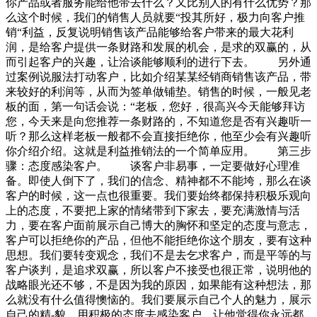
你产品或者服务能给他带去什么？又比别人的有什么优势？那
么这个时候，我们的销售人员就要“投其所好，极力向客户推
销“利益，反复说明销售该产品能够给客户带来的最大花利
润，是给客户提供一条财路和发展的机会，是求的双赢的，从
而引起客户的兴趣，让洽谈能够顺利的进行下去。 另外通
过案例说服法打动客户，比如介绍某某经销商销售该产品，带
来较好的利润等，从而为签单做铺垫。销售的时候，一般见老
板的面，第一句话会说：“老板，您好，很高兴今天能够拜访
您，今天来是向您推荐一条财路的，不知道您是否有兴趣听一
听？那么这样老板一般都不会直接拒绝你，他至少会有兴趣听
你介绍介绍。这就是利益推销法的一个简单应用。 第三步
骤：态度感染客户。 谈客户非易事，一定要做好心理准
备。即使人倒下了，我们的信念、精神都不不能垮，那么在谈
客户的时候，这一点也很重要。我们要始终都保持积极乐观向
上的态度，不要把上家的情绪带到下家去，要充满激情与活
力，要在客户面前展示自己博大的胸怀和坚定的态度与意志，
客户可以拒绝你的产品，但他不能拒绝你这个朋友，要有这种
思想。我们要转变观念，我们不是去乞求客户，而是平等的与
客户谈判，是追求双赢，所以客户不接受也很正常，说明他的
战略眼光还不够，不是因为我的原因，如果能有这种想法，那
么就没有什么值得懊恼的。我们要展示自己个人的魅力，展示
自己的精-貌，用积极的态度去感染客户，让他觉得你永远都