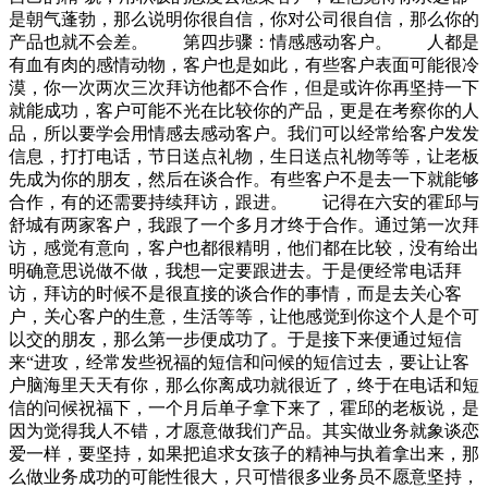
是朝气蓬勃，那么说明你很自信，你对公司很自信，那么你的
产品也就不会差。 第四步骤：情感感动客户。 人都是
有血有肉的感情动物，客户也是如此，有些客户表面可能很冷
漠，你一次两次三次拜访他都不合作，但是或许你再坚持一下
就能成功，客户可能不光在比较你的产品，更是在考察你的人
品，所以要学会用情感去感动客户。我们可以经常给客户发发
信息，打打电话，节日送点礼物，生日送点礼物等等，让老板
先成为你的朋友，然后在谈合作。有些客户不是去一下就能够
合作，有的还需要持续拜访，跟进。 记得在六安的霍邱与
舒城有两家客户，我跟了一个多月才终于合作。通过第一次拜
访，感觉有意向，客户也都很精明，他们都在比较，没有给出
明确意思说做不做，我想一定要跟进去。于是便经常电话拜
访，拜访的时候不是很直接的谈合作的事情，而是去关心客
户，关心客户的生意，生活等等，让他感觉到你这个人是个可
以交的朋友，那么第一步便成功了。于是接下来便通过短信
来“进攻，经常发些祝福的短信和问候的短信过去，要让让客
户脑海里天天有你，那么你离成功就很近了，终于在电话和短
信的问候祝福下，一个月后单子拿下来了，霍邱的老板说，是
因为觉得我人不错，才愿意做我们产品。其实做业务就象谈恋
爱一样，要坚持，如果把追求女孩子的精神与执着拿出来，那
么做业务成功的可能性很大，只可惜很多业务员不愿意坚持，