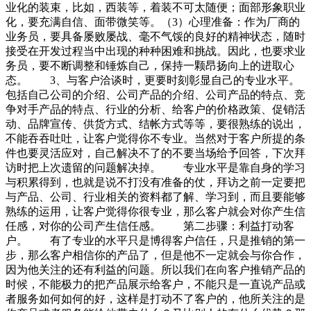
业化的装束，比如，西装等，着装不可太随便；面部形象职业
化，要充满自信、面带微笑等。（3）心理准备：作为厂商的
业务员，要具备屡败屡战、毫不气馁的良好的精神状态，随时
接受在开发过程当中出现的种种困难和挑战。因此，也要求业
务员，要不断调整和锤炼自己，保持一颗昂扬向上的进取心
态。 3、与客户洽谈时，更要时刻彰显自己的专业水平。
包括自己公司的介绍、公司产品的介绍、公司产品的特点、竞
争对手产品的特点、行业的分析、给客户的价格政策、促销活
动、品牌宣传、供货方式、结帐方式等等，要很熟练的说出，
不能吞吞吐吐，让客户觉得你不专业。当然对于客户所提的条
件也要灵活应对，自己解决不了的不要当场给予回答，下次拜
访时把上次遗留的问题解决掉。 专业水平是靠自身的学习
与积累得到，也就是说不打没有准备的仗，拜访之前一定要把
与产品、公司、行业相关的资料都了解、学习到，而且要能够
熟练的运用，让客户觉得你很专业，那么客户就会对你产生信
任感，对你的公司产生信任感。 第二步骤：利益打动客
户。 有了专业的水平只是博得客户信任，只是推销的第一
步，那么客户相信你的产品了，但是他不一定就会与你合作，
因为他关注的还有利益的问题。所以我们在向客户推销产品的
时候，不能极力的把产品展示给客户，不能只是一直说产品或
者服务如何如何的好，这样是打动不了客户的，他所关注的是