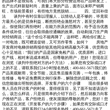
的品牌不是很知名，可我们将大部分经费运用在产品研发上，
生产出式样新疑时尚，质量上乘的产品，面市以来即产销两
旺，市场前景看好，有些地方竟然脱销…… 四、迂回补偿
法 谈判中有时仅靠以理服人，以情动人是不够的，毕竟双
方最关心的是切身利益，断然拒绝会激怒对方，甚至交易终
止。假使我们再拒绝时，在能力所及的范围内，给予适当优惠
条件或补偿，往往会取得曲径通幽的效果。自动剃须刀生产商
对经销商说：“这个价位不能再降了，这样吧，再给你们配上
一对电池，既可赠送促销，又可另作零售，如何？ 房地产
开发商对电梯供销商报价较其他同业稍高极为不满，供货商信
心十足地说：“我们的产品是国家免检产品，优质原料，进口
生产线，相对来说成本稍高，但尊敬的用户，您好！您现在正
在浏览《谈判中拒绝对方的4个方法》，如果您有交际或口才
上的不足，请联系我们24小时报名热线：400-661-5671我们的
产品美观耐用，安全节能，况且售后服务完善，一年包换，终
生维修，每年还免费两次例行保养-，解除您的后顾之忧，相
信您能做出明智的选择。开发客户的六个步骤 现在很多销
售人员在拜访客户的时候，显得很盲目，见了面不知道该说什
么，该怎么样说，只是很简单的介绍下自己，然后就极力向客
户推销产品，客户拒绝后，便灰溜溜的尊敬的用户，您好！您
现在正在浏览《开发客户的六个步骤》，如果您有交际或口才
上的不足，请联系我们24小时报名热线：400-661-5671走了，