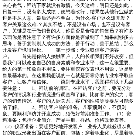
灰心丧气，拜访下家就没有激情。今天这样，明日还是如此，
日复一日，没有多大成绩，便想着改行，结果在其他行业做的
也是不尽人意。最后还弄不明白，为什么-客户这么难开发？
客户关系这么难-？其实不然，不是没有市场，也不是没有客
户，关键是在于做销售的人，你是否是合格的销售员？有许多
东西你是否注意了？有许多方面你是否做到了？如果能够多去
思考，善于复制别人成功的方法，善于行动，善于总结，那么
开发客户也很轻松。 第一步骤：专业取信客户谈客
户。 首先是你的人接触客户，人的长相我们不好改变，但
是我们可以改变自己的自身素质和专业水平，这一点很重要。
给人的第一印象自不用说，要注重仪容仪表也不用说，这是销
售最基本的。在这里我想说的一点就是要靠你的专业水平取信
客户，让客户相信你。 谈到专业水平，我觉得有以下几点
要注意： 1、拜访前的调研。在拜访客户之前，要充分对
客户的情况和行业情况进行调查和了解。比如客户的实力，客
户的销售情况，客户的人际关系，客户的性格等等要尽可能多
的了解。 2、拜访客户前的准备。凡事预则立，不预则
废。要顺利拜访并开发成功，须做好前期准备工作。（1）资
料准备：包括企业简介、产品手册、样品、价格政策表等。
（2）仪容准备：要想更好地开发客户，业务人员就必须以良
好的职业形象出面在客户面前。包括：穿着职业化，尽量着职