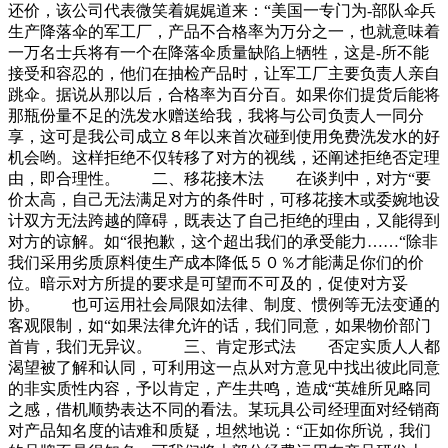
还价，该公司代表微笑着娓娓道来：“美国一专门为-部队伞兵
生产降落伞的军工厂，产品不合格率为万分之一，也就意味着
一万名士兵将有一个在降落伞质量缺陷上牺牲，这是-所不能
接受和容忍的，他们在抽检产品时，让军工厂主要负责人亲自
跳伞。据说从那以后，合格率为百分百。如果你们提货后能将
那瓶份量不足的洗发水赠送给我，我将与公司负责人一同分
享，这可是我公司成立８年以来首次碰到使用免费洗发水的好
机会哟。这样拒绝不仅转移了对方的视线，还阐述拒绝否定理
由，即合理性。 二、移花接木法 在谈判中，对方“要
价太高，自己无法满足对方的条件时，可移花接木或委婉地设
计双方无法跨越的障碍，既表达了自己拒绝的理由，又能得到
对方的谅解。如“很抱歉，这个超出我们的承受能力……“除非
我们采用劣质原料使生产成本降低５０％才能满足你们的价
位。暗示对方所提的要求是可望而不可及的，促使对方妥
协。 也可运用社会局限如法律、制度、惯例等无法变通的
客观限制，如“如果法律允许的话，我们同意，如果物价部门
首肯，我们无异议。 三、肯定形式法 否定实质人人都
渴望被了解和认同，可利用这一点从对方意见中找出彼此同意
的非实质性内容，予以肯定，产生共鸣，造成“英雄所见略同
之感，借机顺势表达不同的看法。某玩具公司经理面对经销商
对产品知名度的诘难和质疑，坦然地说：“正如你所说，我们