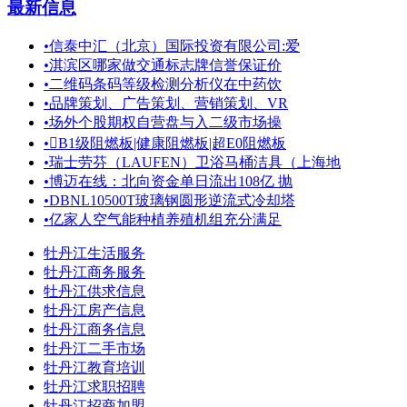
最新信息
•
信泰中汇（北京）国际投资有限公司:爱
•
淇滨区哪家做交通标志牌信誉保证价
•
二维码条码等级检测分析仪在中药饮
•
品牌策划、广告策划、营销策划、VR
•
场外个股期权自营盘与入二级市场操
•
B1级阻燃板|健康阻燃板|超E0阻燃板
•
瑞士劳芬（LAUFEN）卫浴马桶洁具（上海地
•
博迈在线：北向资金单日流出108亿 抛
•
DBNL10500T玻璃钢圆形逆流式冷却塔
•
亿家人空气能种植养殖机组充分满足
牡丹江生活服务
牡丹江商务服务
牡丹江供求信息
牡丹江房产信息
牡丹江商务信息
牡丹江二手市场
牡丹江教育培训
牡丹江求职招聘
牡丹江招商加盟