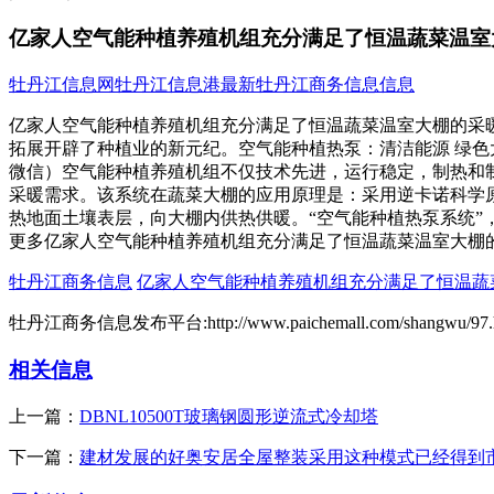
亿家人空气能种植养殖机组充分满足了恒温蔬菜温室
牡丹江信息网
牡丹江信息港
最新牡丹江商务信息信息
亿家人空气能种植养殖机组充分满足了恒温蔬菜温室大棚的采
拓展开辟了种植业的新元纪。空气能种植热泵：清洁能源 绿色大棚，智
微信）空气能种植养殖机组不仅技术先进，运行稳定，制热和
采暖需求。该系统在蔬菜大棚的应用原理是：采用逆卡诺科学
热地面土壤表层，向大棚内供热供暖。“空气能种植热泵系统
更多亿家人空气能种植养殖机组充分满足了恒温蔬菜温室大棚
牡丹江商务信息
亿家人空气能种植养殖机组充分满足了恒温蔬
牡丹江商务信息发布平台:http://www.paichemall.com/shangwu/97.
相关信息
上一篇：
DBNL10500T玻璃钢圆形逆流式冷却塔
下一篇：
建材发展的好奥安居全屋整装采用这种模式已经得到