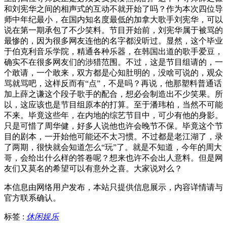
和刘宪华之间的相声式的互动不就开始了吗？作为本次四位导
师中年纪最小，在国内知名度最低的加拿大歌手刘宪华，可以
说在第一期承包了不少笑料。节目开始前，刘宪华属于被骂的
最惨的，因为很多网友连他的名字都没听过。显然，这个毕业
于伯克利音乐学院，精通各种乐器，在韩国出道的歌手爱豆，
确实不在很多网友们的涉猎范围。不过，这是节目组请的，一
个敢请，一个敢来，双方都是心知肚明的，没啥可说的，观众
骂就骂吧，这样反而有“点”，不是吗？再说，他那塑料普通话
加上薛之谦这个段子歌手的配合，想必会制造出不少笑果。所
以，这应该也是节目组原本的打算。至于潘玮柏，当然不可能
不来。毕竟这些年，在内地的综艺节目中，可少有他的身影。
只是可惜了周华健，好多人说他也许会晚节不保。毕竟这个节
目的剧本，一开始他可能还不太习惯。不过都是老江湖了，录
了两期，很快就会知道怎么“玩”了。就是不知道，今年的周大
哥，会给出什么样的答卷呢？想来也许不会出人意料。但是网
友们又莫名的希望可以有意外之喜。大家说对么？
本信息由网络用户发布，
本站只提供信息展示，内容详情请与
官方联系确认。
标签 :
休闲娱乐