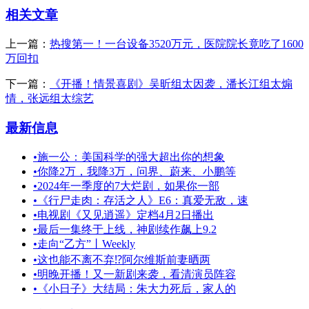
相关文章
上一篇：
热搜第一！一台设备3520万元，医院院长竟吃了1600
万回扣
下一篇：
《开播！情景喜剧》吴昕组太因袭，潘长江组太煽
情，张远组太综艺
最新信息
•
施一公：美国科学的强大超出你的想象
•
你降2万，我降3万，问界、蔚来、小鹏等
•
2024年一季度的7大烂剧，如果你一部
•
《行尸走肉：存活之人》E6：真爱无敌，速
•
电视剧《又见逍遥》定档4月2日播出
•
最后一集终于上线，神剧续作飙上9.2
•
走向“乙方”丨Weekly
•
这也能不离不弃⁉️阿尔维斯前妻晒两
•
明晚开播！又一新剧来袭，看清演员阵容
•
《小日子》大结局：朱大力死后，家人的