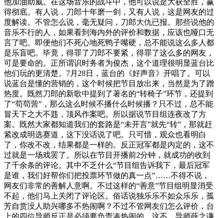
他加油助威。在这场音乐的战斗中，他可以说是大获全胜，赢
得彻底。有人说，刀郎十年磨一剑，又有人说，这是网友的过
度解读。不管怎么说，毫无疑问，刀郎大仇已报。那些说他的
音乐不行的人，如果看到海内外的评价和数据，应该也哑口无
言了吧。即便他们不死心地死鸭子嘴硬，总不能说这么多人都
是乐盲吧。毕竟，得罪了刀郎不要紧，得罪了这么多的网友，
可是要命的。正所谓识时务者为俊杰，这个道理很明显蓝台比
他们玩的更清楚。7月28日，蓝台的《好声音》开唱了。可以
说蓝台是懂的营销的，这个时候把节目放出来，当然是为了蹭
热度。既然刀郎的新歌中提到了著名的“转椅子”环节，还提到
了“苟苟营”，那么这么时候不播什么时候播？只不过，总不能
冒天下之大不韪，顶风作案吧。所以据说节目组连夜改了方
案。既然大家都知道我们的套路是“未开言”就先“转”，那就赶
紧改成明选赛道，这下没话说了吧。只可惜，观众也看明白
了，你改不改，结果都是一样的。反正冠军都是内定的，这不
过就是一场戏罢了。所以在节目开播前2分钟，就成功的收到
了千余条的评论。其中不乏什么“节目组告诉我下，最后冠军
是谁，我们好帮你们把投票环节做的真一点”……不得不说，
网友们非常的善解人意啊。不过这样的“善意”节目组明显消受
不起，他们马上关闭了评论区。俗话说独乐乐不如众乐乐，孤
芳自赏没人助兴哪多不热闹啊？不过不管网友们怎么评价，台
上的四位导师反正是必须要负责凑热闹的。这不，导师薛之谦