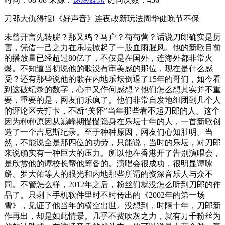
刀郎大仇得报!《好声音》连夜改新玩法周华健晚节不保
未曾开言先转腚？那又鸡？马户？苟苟营？话说刀郎确实是厉
害，凭借一己之力在乐坛掀起了一股血雨腥风。他的新歌目前
的播放量已经超过80亿了，不仅是在国外，连海外都非常火
爆。不知道当初说他的歌没有审美感的那位，现在是什么感
受？还有那些说他的歌在内地乐坛倒退了15年的哥们，如今看
到这破纪录的数字，心中又作何感想？他们怎么想其实并不重
要，重要的是，网友们乐疯了。他们非常自发地组团到几个人
的评论区去打卡，不断“关怀”当年那些看不起刀郎的人。这个
因为种种原因从巅峰期慢慢隐身在乐坛十年的人，一首新歌创
造了一个吉尼斯纪录。至于种种原因，网友们心知肚明。当
然，不能说全是那四位的功劳，只能说，当时的乐坛，对刀郎
来说确实有一种巨大的压力。所以他在香港开了告别演唱会，
是欣赏他的谭校长帮他筹备的。演唱会很成功，很明显谭咏
麟、罗大佑等人的眼光和内地那些所谓的资深音乐人与众不
同。不管怎么样，2012年之后，粉丝们就没怎么听到刀郎的作
品了。只剩下手机软件里时不时传出的《2002年的第一场
雪》，见证了他当年的横空出世。没想到，时隔十年，刀郎新
作再出，却是如此情景。几乎不费吹灰之力，就有万千粉丝为