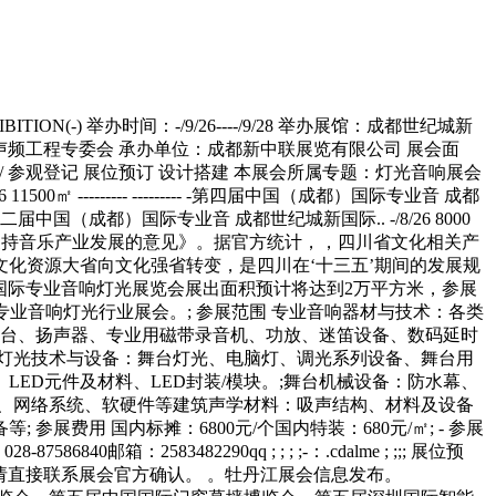
ON(-) 举办时间：-/9/26----/9/28 举办展馆：成都世纪城新
会声频工程专委会 承办单位：成都新中联展览有限公司 展会面
lme/ 参观登记 展位预订 设计搭建 本展会所属专题：灯光音响展会
㎡ --------- --------- -第四届中国（成都）国际专业音 成都
----- -第二届中国（成都）国际专业音 成都世纪城新国际.. -/8/26 8000
市人民-关于支持音乐产业发展的意见》。据官方统计，，四川省文化相关产
从文化资源大省向文化强省转变，是四川在‘十三五’期间的发展规
都国际专业音响灯光展览会展出面积预计将达到2万平方米，参展
专业音响灯光行业展会。; 参展范围 专业音响器材与技术：各类
数调音台、扬声器、专业用磁带录音机、功放、迷笛设备、数码延时
舞台灯光技术与设备：舞台灯光、电脑灯、调光系列设备、舞台用
、LED元件及材料、LED封装/模块。;舞台机械设备：防水幕、
、网络系统、软硬件等建筑声学材料：吸声结构、材料及设备
用 国内标摊：6800元/个国内特装：680元/㎡; - 参展
箱：2583482290qq ; ; ; ;-：.cdalme ; ;;; 展位预
问请直接联系展会官方确认。 。牡丹江展会信息发布。