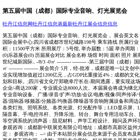
第五届中国（成都）国际专业音响、灯光展览会
牡丹江信息网
牡丹江信息港
最新牡丹江展会信息信息
第五届中国（成都）国际专业音响、灯光展览会， 展会英文名：CHENGDU,CH
国际会展中心;四川省成都市世纪城路198号 乘车路线 所属行
积：11500平方米 所用展厅：5号馆, 举办届数：5届 举办周期
(0)乐器展会(0) 历届展会对比 展会名称 场馆 时间 面积 照片 展商数量
世纪城新国际.. -/8/3 -0㎡ --------- --------- -第三届中国
㎡ --------- --------- 展会简介 5月，经-批
业实现增加值超过1200亿元，占GDP比重接近4%；成都的
划和目标。;四川省文化厅郑晓幸厅长在-期间透露，要实现这场
企业/-商达200家，专业观众达8000人次。本届展会将成
专业音响设备、广播/录音/扩声/功放/会议/电教/视像/同
器/混响器/移频器/分频器/均衡器/降噪器等音响附属设备和
各类灯泡、照明系统、各类光源、灯光配件等；LED显示屏、LE
隔音幕、手/电控吊杆、升降乐池、转台、舞台专用活动车台
等空调系统的消声器：阻尼材料，声学工程设计、顾问及声环境测评
参观咨询：成都新中联展览有限公司地址：成都市高新区益州大道中段888号哥谭1栋141
定： 参观咨询： --> 由于本站部分展会信息来源于会员发