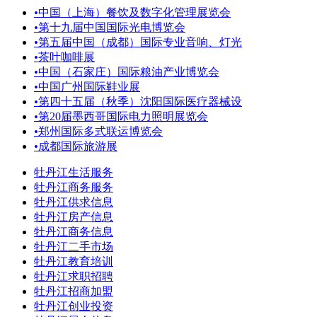
•
中国（上海）餐饮及数字化管理展览会
•
第十九届中国国际光电博览会
•
第五届中国（成都）国际专业音响、灯光
•
茶叶咖啡展
•
中国（石家庄）国际粮油产业博览会
•
中国广州国际鞋业展
•
第四十五届（秋季）沈阳国际医疗器械设
•
第20届墨西哥国际电力照明展览会
•
郑州国际多式联运博览会
•
成都国际旅游展
牡丹江生活服务
牡丹江商务服务
牡丹江供求信息
牡丹江房产信息
牡丹江商务信息
牡丹江二手市场
牡丹江教育培训
牡丹江求职招聘
牡丹江招商加盟
牡丹江创业投资