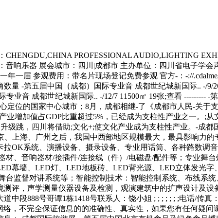
INA PROFESSIONAL AUDIO,LIGHTING EXHIBITI
业：音响乐器 展会城市：四川|成都市 主办单位：四川省电子学
：一年一届 参观费用：带名片现场登记免费参观 官方-：-://.cda
 -第五届中国（成都）国际专业音 成都世纪城新国际.. -/9/26 11500
（成都）国际专业音 成都世纪城新国际.. -/12/7 11500㎡ 19张;查看 ----
准，成都是唯一以文创中心定位的国家中心城市；8月，成都相继-了《成都
文化产业增加值占GDP比重超过5%，已经成为支柱性产业之一。;
升级跳，四川将借助;文化+;使文化产业成为支柱性产业。-成
为继北京、上海、广州之后，我国中西部地区规模最大，最具影响力的
声传译/卡拉OK系统、演播设备、摄录设备、专业用话筒、各种路
周边器材、音响器材/接插件/连接线（件）/电磁盘/配件等；专业
D幕墙、LED灯、LED地板砖、LED背光源、LED立体发光字
、舞台监督对讲系统等；智能控制技术：智能控制系统、布线系统
，声学测量仪器设备及检测，观演建筑中的扩声设计及设备等; 参展费
8号联系人：饶小姐 ; ; ; ; ; ; ;电话/传真：028-87586840邮
布及网络，不完全保证信息的的准确性、真实性，如果您有任何疑