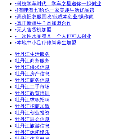
•
科技学车时代，学车之星邀你一起创业
•
[淘哩淘七]给你一家美趣生活优品馆
•
高价旧衣服回收/低成本创业/操作简
•
真正新疆牛羊肉加盟合作
•
无人售货机加盟
•
一次性水晶餐具一个人也可以创业
•
本地中小足疗修脚养生加盟
牡丹江生活服务
牡丹江商务服务
牡丹江供求信息
牡丹江房产信息
牡丹江商务信息
牡丹江二手市场
牡丹江教育培训
牡丹江求职招聘
牡丹江招商加盟
牡丹江创业投资
牡丹江展会信息
牡丹江旅游信息
牡丹江休闲娱乐
牡丹江体育健身