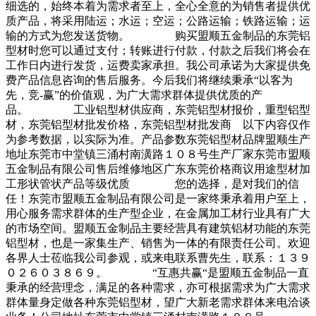
细选的，始终本着为需求者至上，全心全意的为销售者提供优
质产品，将采用陆运；水运；空运；公路运输；铁路运输；运
输的方式为您发送货物。 购买盟顺五金制品的东莞铝
型材时您可以通过支付；转账进行付款，付款之后我们将会在
工作日内进行发货，运费卖家承担。我公司承诺为大家提供免
费产品信息咨询的售后服务。今后我们将继续秉承“以客为
先，竞-赢”的价值观，为广大需求群体提供优质的产
品。 工业铝型材供应商，东莞铝型材报价，重型铝型
材，东莞铝型材批发价格，东莞铝型材批发商 以下内容仅作
为参考数据，以实际为准。产品参数东莞铝型材品牌盟顺生产
地址东莞市中堂镇三涌村南潢路１０８号生产厂家东莞市盟顺
五金制品有限公司售后维修地区广东东莞价格商议用途型材加
工形状管状产品等级优质 您的选择，是对我们的信
任！东莞市盟顺五金制品有限公司是一家终秉承着用户至上，
用心服务需求群体的生产型企业，在金属加工材行业具有广大
的市场空间。盟顺五金制品主要经营具有建筑铝材功能的东莞
铝型材，也是一家集生产、销售为一体的有限责任公司。欢迎
各界人士莅临我公司参观，或来电联系曹先生，联系：１３９
０２６０３８６９。 “互惠共赢“是盟顺五金制品一直
秉承的经营理念，满足的各种需求，亦可根据需求为广大需求
群体量身定做各种东莞铝型材，望广大新老需求群体来电洽谈