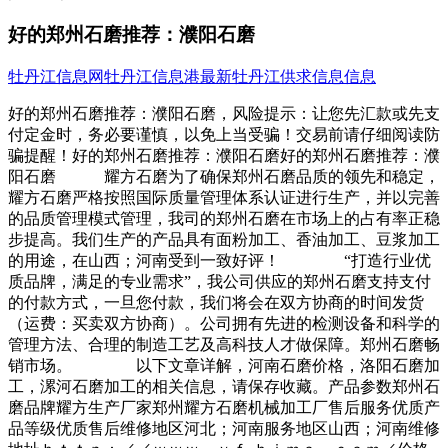
好的郑州石磨推荐：濮阳石磨
牡丹江信息网
牡丹江信息港
最新牡丹江供求信息信息
好的郑州石磨推荐：濮阳石磨，风险提示：让您先汇款或先支
付定金时，务必要谨慎，以免上当受骗！交易前请仔细阅读防
骗提醒！好的郑州石磨推荐：濮阳石磨好的郑州石磨推荐：濮
阳石磨 耀方石磨为了确保郑州石磨品质的领先和稳定，
耀方石磨严格按照国际质量管理体系认证进行生产，并以完善
的品质管理模式管理，我司的郑州石磨在市场上的占有率正稳
步提高。我们生产的产品具有面粉加工、香油加工、豆浆加工
的用途，在山西；河南受到一致好评！ “打造行业优
质品牌，满足的专业需求”，我公司供应的郑州石磨支持支付
的付款方式，一旦您付款，我们将会在双方协商的时间发货
（运费：买卖双方协商）。公司拥有先进的检测设备和科学的
管理方法、合理的制造工艺及高科技人才做保障。郑州石磨畅
销市场。 以下文章详解，河南石磨价格，洛阳石磨加
工，漯河石磨加工的相关信息，请保存收藏。产品参数郑州石
磨品牌耀方生产厂家郑州耀方石磨机械加工厂售后服务优质产
品等级优质售后维修地区河北；河南服务地区山西；河南维修