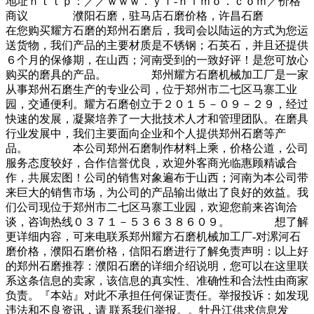
地址ｈｔｔｐ：／／ｗｗｗ．ｙｆ-ｈｉｍｏ．ｃｏｍ／价格
商议 濮阳石磨，驻马店石磨价格，许昌石磨
在您购买耀方石磨的郑州石磨后，我司会以陆运的方式为您运
送货物，我们产品的主要材质是不锈钢；石英石，并且还提供
６个月的保修期，在山西；河南受到的一致好评！是您可放心
购买的磨具的产品。 郑州耀方石磨机械加工厂是一家
从事郑州石磨生产的专业公司，位于郑州市二七区马寨工业
园，交通便利。耀方石磨创立于２０１５－０９－２９，经过
快速的发展，凝聚培养了一大批技术人才和管理团队。在磨具
行业发展中，我们主要面向企业和个人提供郑州石磨等产
品。 本公司郑州石磨制作材料上乘，价格公道，公司
服务态度较好，合作信誉优良，欢迎外客商光临惠顾精诚合
作，共展宏图！公司的销售对象遍布于山西；河南为本公司带
来巨大的销售市场，为公司的产品输出做出了良好的效益。我
们公司现位于郑州市二七区马寨工业园，欢迎您前来咨询洽
谈，咨询热线０３７１－５３６３８６０９。 想了解
更详细内容，可来电联系郑州耀方石磨机械加工厂-对漯河石
磨价格，濮阳石磨价格，信阳石磨进行了解免责声明：以上好
的郑州石磨推荐：濮阳石磨的详细介绍说明，您可以在这里联
系这条信息的卖家，该信息的真实性、准确性和合法性由商家
负责。『本站』对此不承担任何保证责任。举报投诉：如发现
违法和不良资讯，请 联系我们举报。。牡丹江供求信息发